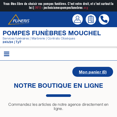
Passer
Vous êtes libre de choisir vos pompes funèbres. C’est votre droit, et c’est surtout la
loi |
INFO
: jechoisismespompesfunebres
.org
au
contenu
POMPES FUNÈBRES MOUCHEL
Services funéraires | Marbrerie | Contrats Obsèques
24h/24 | 7j/7
Mon panier (
0
)
NOTRE BOUTIQUE EN LIGNE
Commandez les articles de notre agence directement en
ligne.